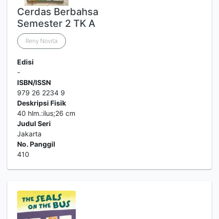
Cerdas Berbahsa
Semester 2 TK A
Reny Novita
Edisi
-
ISBN/ISSN
979 26 2234 9
Deskripsi Fisik
40 hlm.:ilus;26 cm
Judul Seri
Jakarta
No. Panggil
410