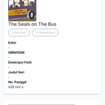
The Seals on The Bus
Lenny hort
G. Brian Karas
Edisi
-
ISBN/ISSN
-
Deskripsi Fisik
-
Judul Seri
-
No. Panggil
428 Hor s