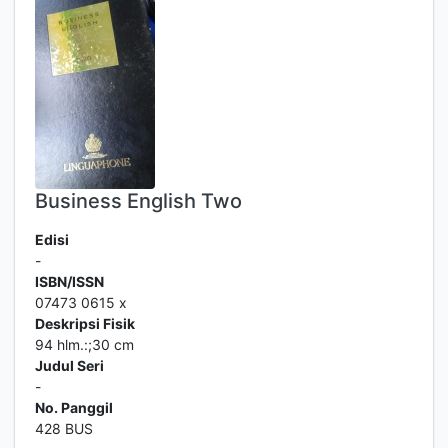
Business English Two
Edisi
-
ISBN/ISSN
07473 0615 x
Deskripsi Fisik
94 hlm.:;30 cm
Judul Seri
-
No. Panggil
428 BUS