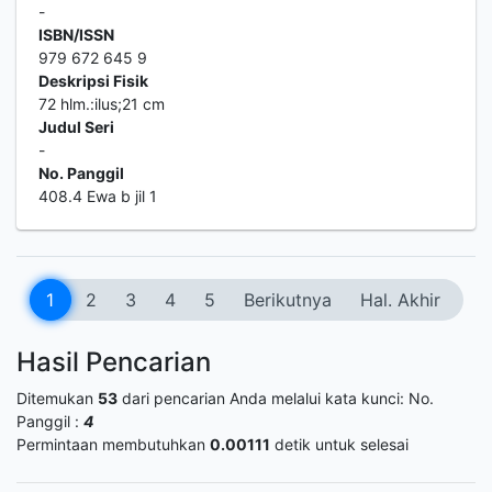
-
ISBN/ISSN
979 672 645 9
Deskripsi Fisik
72 hlm.:ilus;21 cm
Judul Seri
-
No. Panggil
408.4 Ewa b jil 1
1
2
3
4
5
Berikutnya
Hal. Akhir
Hasil Pencarian
Ditemukan
53
dari pencarian Anda melalui kata kunci:
No.
Panggil :
4
Permintaan membutuhkan
0.00111
detik untuk selesai