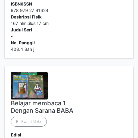
ISBN/ISSN
978 979 27 91624
Deskripsi Fisik
167 hlm.:ilus;17 cm
Judul Seri
-
No. Panggil
408.4 Ban j
Belajar membaca 1
Dengan Sarana BABA
Br. Ewald Mekx
Edisi