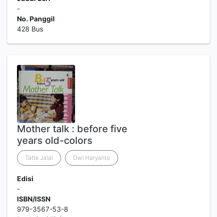
-
No. Panggil
428 Bus
Mother talk : before five
years old-colors
Tatte Jalal
Dwi Haryanto
Edisi
-
ISBN/ISSN
979-3567-53-8