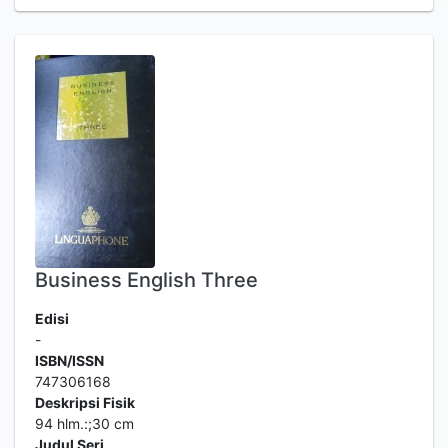
Business English Three
Edisi
-
ISBN/ISSN
747306168
Deskripsi Fisik
94 hlm.:;30 cm
Judul Seri