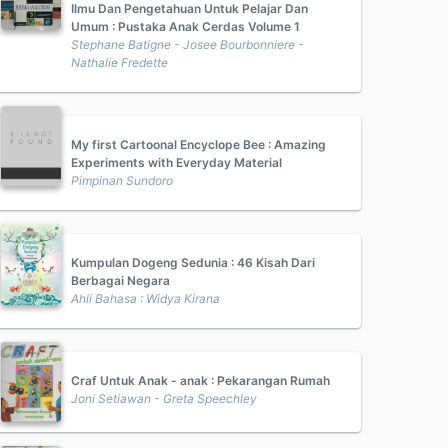
Ilmu Dan Pengetahuan Untuk Pelajar Dan
Umum : Pustaka Anak Cerdas Volume 1
Stephane Batigne - Josee Bourbonniere -
Nathalie Fredette
My first Cartoonal Encyclope Bee : Amazing
Experiments with Everyday Material
Pimpinan Sundoro
Kumpulan Dogeng Sedunia : 46 Kisah Dari
Berbagai Negara
Ahli Bahasa : Widya Kirana
Craf Untuk Anak - anak : Pekarangan Rumah
Joni Setiawan - Greta Speechley