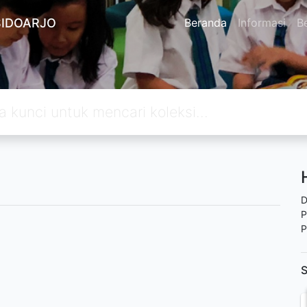
SIDOARJO
Beranda
Informasi
Be
D
P
P
S