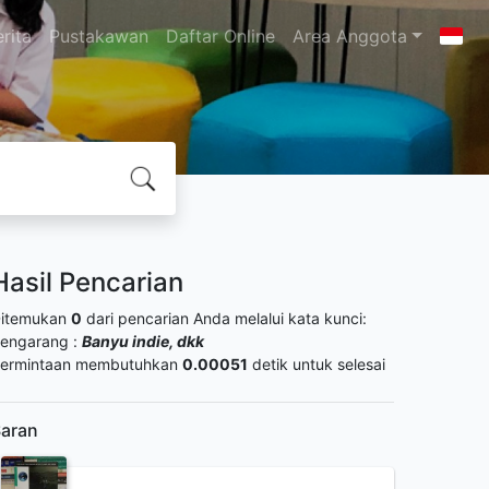
rita
Pustakawan
Daftar Online
Area Anggota
Hasil Pencarian
itemukan
0
dari pencarian Anda melalui kata kunci:
engarang :
Banyu indie, dkk
ermintaan membutuhkan
0.00051
detik untuk selesai
aran