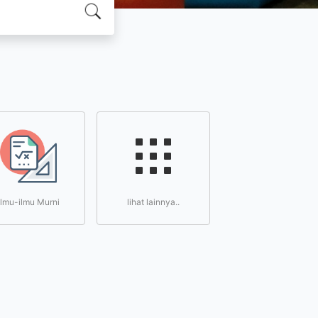
Ilmu-ilmu Murni
lihat lainnya..