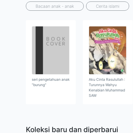
Bacaan anak - anak
Cerita islami
seri pengetahuan anak
Aku Cinta Rasulullah :
"burung"
Turunnya Wahyu
Kenabian Muhammad
SAW
Koleksi baru dan diperbarui