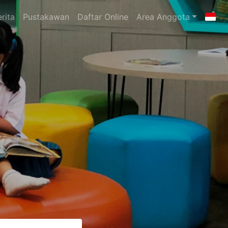
rita
Pustakawan
Daftar Online
Area Anggota