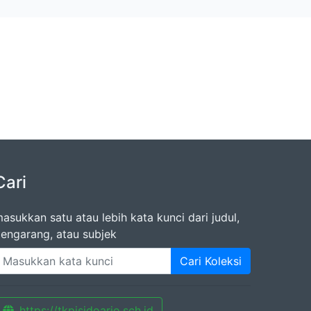
Cari
asukkan satu atau lebih kata kunci dari judul,
engarang, atau subjek
Cari Koleksi
https://tkpjsidoarjo.sch.id